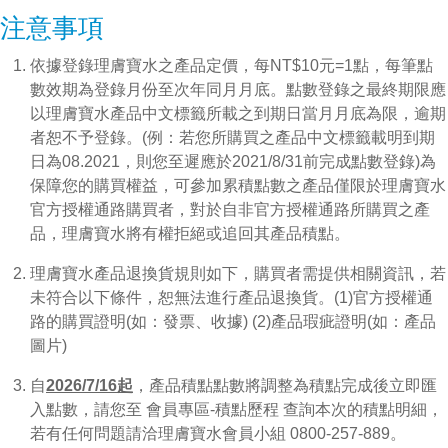
注意事項
依據登錄理膚寶水之產品定價，每NT$10元=1點，每筆點
數效期為登錄月份至次年同月月底。點數登錄之最終期限應
以理膚寶水產品中文標籤所載之到期日當月月底為限，逾期
者恕不予登錄。(例：若您所購買之產品中文標籤載明到期
日為08.2021，則您至遲應於2021/8/31前完成點數登錄)為
保障您的購買權益，可參加累積點數之產品僅限於理膚寶水
官方授權通路購買者，對於自非官方授權通路所購買之產
品，理膚寶水將有權拒絕或追回其產品積點。
理膚寶水產品退換貨規則如下，購買者需提供相關資訊，若
未符合以下條件，恕無法進行產品退換貨。(1)官方授權通
路的購買證明(如：發票、收據) (2)產品瑕疵證明(如：產品
圖片)
自
2026/7/16起
，產品積點點數將調整為積點完成後立即匯
入點數，請您至 會員專區-積點歷程 查詢本次的積點明細，
若有任何問題請洽理膚寶水會員小組 0800-257-889。