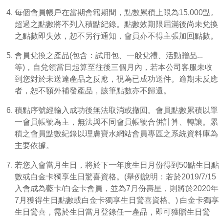
每個會員帳戶在當期會籍期間，點數累積上限為15,000點。
超過之點數將不列入積點紀錄。點數效期限屆滿後尚未兌換
之點數即失效，恕不另行通知，會員亦不得主張加回點數。
會員兌換之產品(包含：試用包、一般兌禮、活動贈品...
等)，自兌領當日起算至往後三個月內，若本公司客服未收
到您對於未送達產品之反應，視為已成功送件。逾期未反應
者，恕不額外補發產品，該筆點數亦不歸還。
積點序號經輸入成功後無法取消或撤回。會員點數累積以單
一會員帳號為主，無法與不同會員帳號合併計算、轉讓。累
積之會員點數紀錄以理膚寶水網站會員專區之系統資料庫為
主要依據。
若您入會當月生日，將於下一年度生日月份得到50點生日點
數或白金卡獨享生日驚喜資格。(舉例說明：若於2019/7/15
入會成為藍卡/白金卡會員，並為7月份壽星，則將於2020年
7月獲得生日點數或白金卡獨享生日驚喜資格。) 白金卡獨享
生日驚喜，需於生日當月登錄任一產品，即可獲贈生日驚