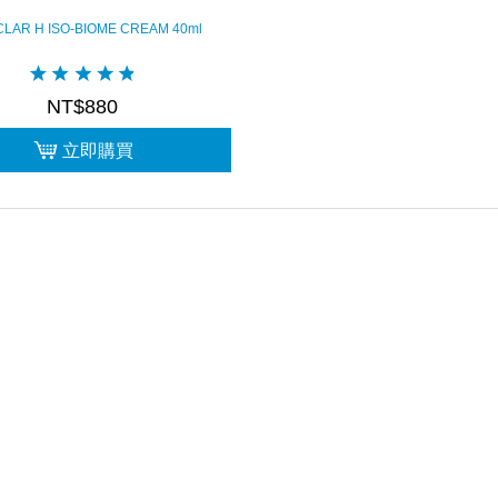
CLAR H ISO-BIOME CREAM 40ml
NT$880
立即購買