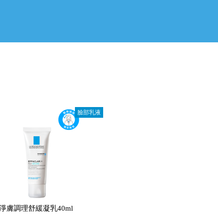
臉部乳液
淨膚調理舒緩凝乳40ml