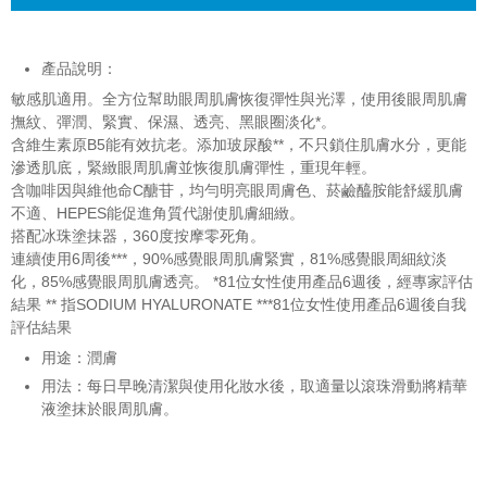
產品說明：
敏感肌適用。全方位幫助眼周肌膚恢復彈性與光澤，使用後眼周肌膚
撫紋、彈潤、緊實、保濕、透亮、黑眼圈淡化*。
含維生素原B5能有效抗老。添加玻尿酸**，不只鎖住肌膚水分，更能
滲透肌底，緊緻眼周肌膚並恢復肌膚彈性，重現年輕。
含咖啡因與維他命C醣苷，均勻明亮眼周膚色、菸鹼醯胺能舒緩肌膚
不適、HEPES能促進角質代謝使肌膚細緻。
搭配冰珠塗抹器，360度按摩零死角。
連續使用6周後***，90%感覺眼周肌膚緊實，81%感覺眼周細紋淡
化，85%感覺眼周肌膚透亮。 *81位女性使用產品6週後，經專家評估
結果 ** 指SODIUM HYALURONATE ***81位女性使用產品6週後自我
評估結果
用途：潤膚
用法：每日早晚清潔與使用化妝水後，取適量以滾珠滑動將精華
液塗抹於眼周肌膚。