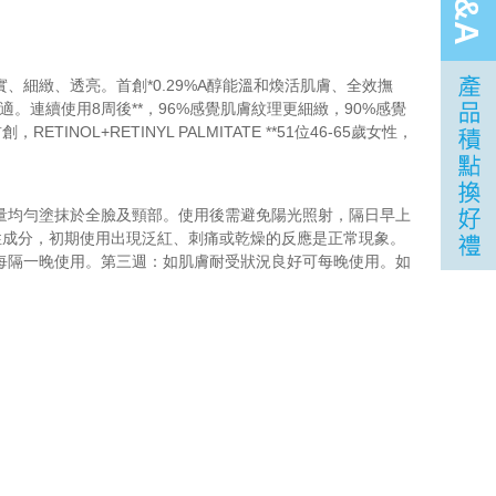
Q&A
細緻、透亮。首創*0.29%A醇能溫和煥活肌膚、全效撫
。連續使用8周後**，96%感覺肌膚紋理更細緻，90%感覺
NOL+RETINYL PALMITATE **51位46-65歲女性，
量均勻塗抹於全臉及頸部。使用後需避免陽光照射，隔日早上
活性成分，初期使用出現泛紅、刺痛或乾燥的反應是正常現象。
每隔一晚使用。第三週：如肌膚耐受狀況良好可每晚使用。如