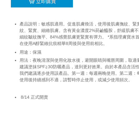
立即購買
產品說明：敏感肌適用。促進肌膚煥活，使用後肌膚撫紋、緊實、
紋、緊實、細緻肌膚。含有黃金濃度2%菸鹼醯胺，舒緩肌膚不適
細紋皺紋撫平、84%感覺肌膚更緊實有彈力。 *系指理膚寶水首創，RETI
在使用A醇緊緻抗痕精華8周後與使用前相比。
用途：保濕
用法：夜晚清潔與使用化妝水後，避開眼睛與嘴唇周圍，取適
建議塗抹SPF≧30防曬產品，達到更好效果。由於本產品含
我們建議逐步使用該產品。第一週：每週兩晚使用。第二週：
使用後持續感到不適，請暫時停止使用，或減少使用頻次。
8/14 正式開賣